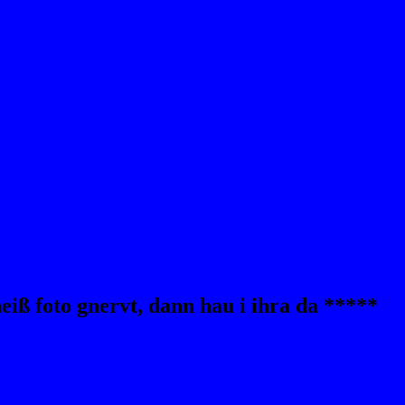
iß foto gnervt, dann hau i ihra da *****